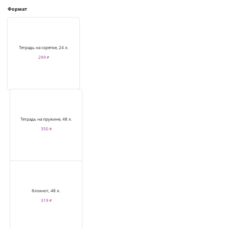
Формат
Тетрадь на скрепке, 24 л.
299 ₽
Тетрадь на пружине, 48 л.
350 ₽
блокнот, 48 л.
319 ₽