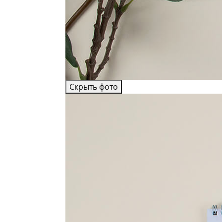
Скрыть фото