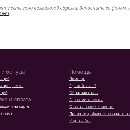
книг есть зона возможной обрезки. Заполните её фоном,
тут
.
 и бонусы
Помощь
акций
Помощь
я программа
Где мой заказ?
кций
Обратная связь
вка и оплата
Гарантии качества
выдачи на карте
Отзывы наших клиентов
заказов
Претензии, обмен и возврат тов
Карта сайта