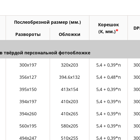
Товары к 9 мая
Ка
Чт
Послеобрезной размер (мм.)
Корешок
DP
*
(К, мм.)
Развороты
Обложки
в твёрдой персональной фотообложке
300х197
320х203
5,4 + 0,39*n
30
356х127
394.6х132
5,4 + 0,48*n
30
395х150
413х154
5,4 + 0,39*n
30
394х197
410х203
5,4 + 0,39*n
30
394х260
410х265
5,4 + 0,39*n
30
560х195
580х205
5,4 + 0,39*n
30
494х247
510х255
5,4 + 0,39*n
30