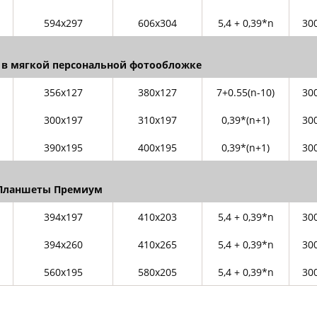
594х297
606х304
5,4 + 0,39*n
30
в мягкой персональной фотообложке
356х127
380х127
7+0.55(n-10)
30
300х197
310х197
0,39*(n+1)
30
390х195
400х195
0,39*(n+1)
30
Планшеты Премиум
394х197
410х203
5,4 + 0,39*n
30
394х260
410х265
5,4 + 0,39*n
30
560х195
580х205
5,4 + 0,39*n
30