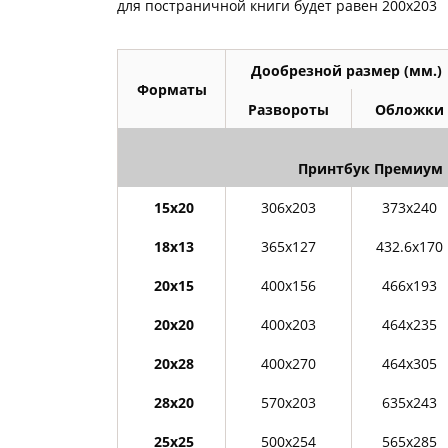
Фотокниги о путешествиях
для постраничной книги будет равен 200х203
Выпускные альбомы
Кулинарные книги
Дообрезной размер (мм.)
Форматы
Развороты
Обложки
Принтбук Премиум 
15х20
306х203
373х240
18х13
365х127
432.6х170
20х15
400х156
466х193
20х20
400х203
464х235
20х28
400х270
464х305
28х20
570х203
635х243
25х25
500х254
565х285