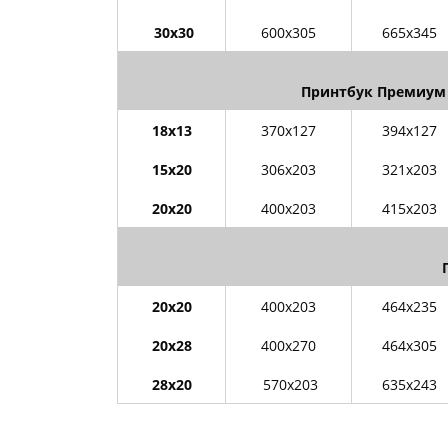
30х30
600х305
665х345
Принтбук Премиум 
18х13
370х127
394х127
15х20
306х203
321х203
20х20
400х203
415х203
20х20
400х203
464х235
20х28
400х270
464х305
28х20
570х203
635х243