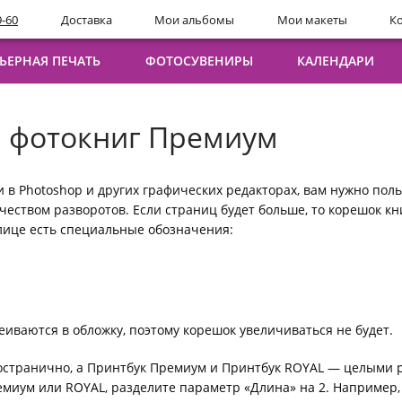
9-60
Доставка
Мои альбомы
Мои макеты
К
ЬЕРНАЯ ПЕЧАТЬ
ФОТОСУВЕНИРЫ
КАЛЕНДАРИ
ЛИМИТИРОВАННАЯ КОЛЛЕКЦИЯ ФОТОКНИГ
ПРЕМИУМ В КОРОБОЧКЕ
ПЕЧАТЬ НА ПВХ
ДЛЯ ДЕТЕЙ
КАЛЕНДАРЬ ПЛАКАТ
БОНУСНАЯ ПРОГРАММА
ФО
ПР
ПЕЧ
ОД
ДО
Конек-Горбунок
10x15
Печать на ПВХ
Пазлы
Стандарт
Подарочный сертификат
Тв
7,
Ак
Пе
Ка
ы фотокниг Премиум
Наклейки на тетради
Премиум
Все о бонусной программе
Го
10
Царевна-лягушка
Су
Ма
Дипломы
Бонусные сертификаты
Мя
15
Ка
12 месяцев
ПЕЧАТЬ НА ДЕРЕВЕ
ДО
Ф
20
Ка
Сказка о царе Салтане
 в Photoshop и других графических редакторах, вам нужно пол
Печать на дереве
По
Фо
еством разворотов. Если страниц будет больше, то корешок кни
По
По
лице есть специальные обозначения:
Ка
ГОТОВЫЕ РЕШЕНИЯ
ФО
Ва
Семейные истории
3d
Космические истории
3d
Морские истории
иваются в обложку, поэтому корешок увеличиваться не будет.
ДОПОЛНИТЕЛЬНО
ЭТ
Детские лабиринты
Ка
транично, а Принтбук Премиум и Принтбук ROYAL — целыми ра
Подарочный сертификат
Ка
емиум или ROYAL, разделите параметр «Длина» на 2. Например