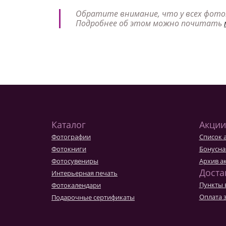
Обратите внимание, что у всех фото
Подробнее об этом можно почитать
Каталог
Акции
Фотографии
Список 
Фотокниги
Бонусна
Фотосувениры
Архив а
Доста
Интерьерная печать
Пункты 
Фотокалендари
Оплата 
Подарочные сертификаты