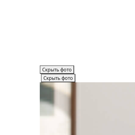
Скрыть фото
Скрыть фото