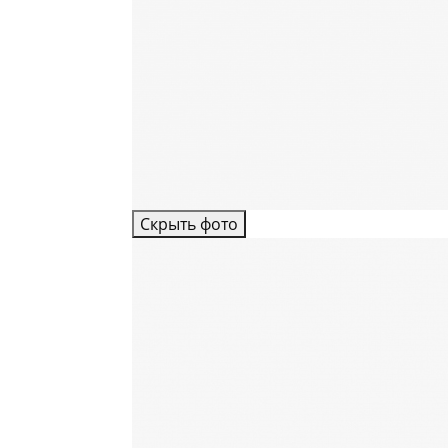
Скрыть фото