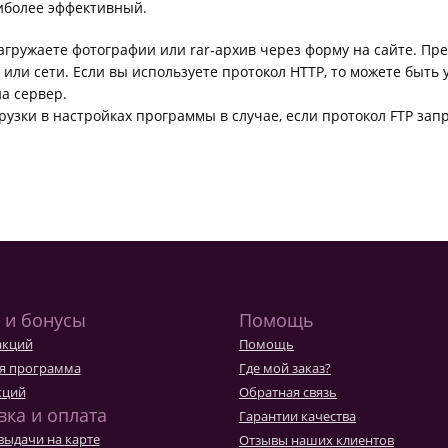
аиболее эффективный.
агружаете фотографии или rar-архив через форму на сайте. Пре
или сети. Если вы используете протокол HTTP, то можете быть 
а сервер.
узки в настройках программы в случае, если протокол FTP зап
 и бонусы
Помощь
акций
Помощь
я программа
Где мой заказ?
кций
Обратная связь
вка и оплата
Гарантии качества
выдачи на карте
Отзывы наших клиентов