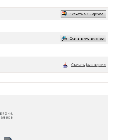
к конвертировать макет
о такое фотокнига Премиум
Скачать java-версию