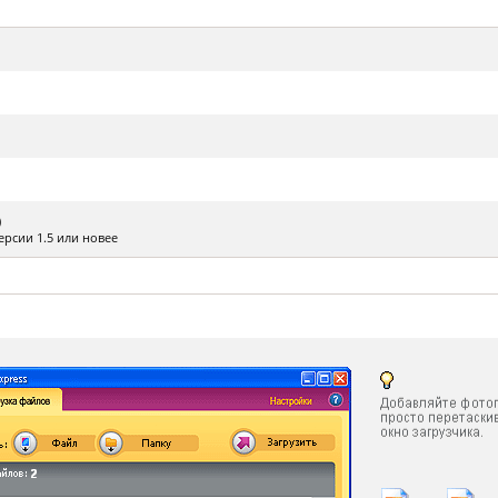
Товары к 9 мая
Ка
Чт
)
ерсии 1.5 или новее