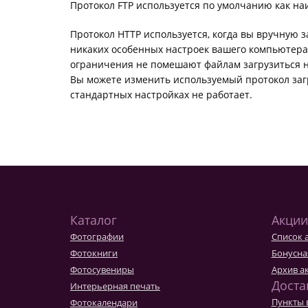
Протокол FTP используется по умолчанию как н
Протокол HTTP используется, когда вы вручную з
никаких особенных настроек вашего компьютера 
ограничения не помешают файлам загрузиться н
Вы можете изменить используемый протокол загр
стандартных настройках не работает.
Каталог
Акции
Фотографии
Список 
Фотокниги
Бонусна
Фотосувениры
Архив а
Доста
Интерьерная печать
Пункты 
Фотокалендари