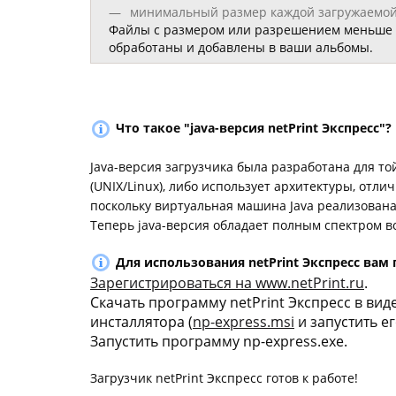
минимальный размер каждой загружаемой 
Файлы с размером или разрешением меньше у
обработаны и добавлены в ваши альбомы.
Что такое "java-версия netPrint Экспресс"?
Java-версия загрузчика была разработана для т
(UNIX/Linux), либо использует архитектуры, отли
поскольку виртуальная машина Java реализована
Теперь java-версия обладает полным спектром во
Для использования netPrint Экспресс вам 
Зарегистрироваться на www.netPrint.ru
.
Cкачать программу netPrint Экспресс в вид
инсталлятора (
np-express.msi
и запустить е
Запустить программу np-express.exe.
Загрузчик netPrint Экспресс готов к работе!