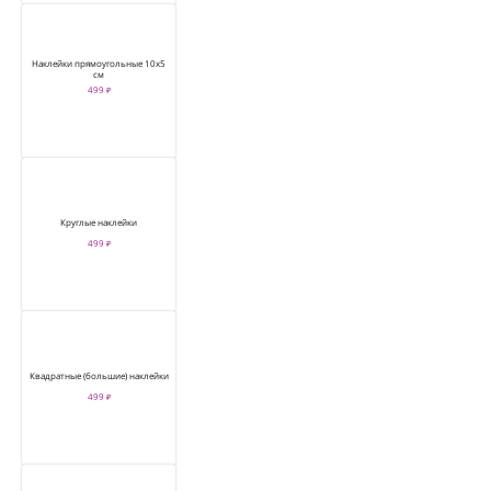
Наклейки прямоугольные 10х5
см
499 ₽
Круглые наклейки
499 ₽
Квадратные (большие) наклейки
499 ₽