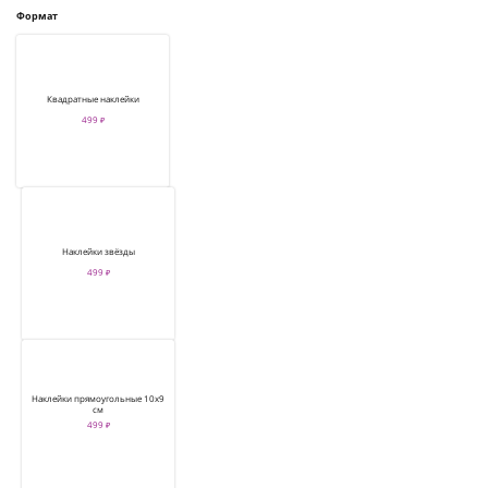
Формат
Квадратные наклейки
499 ₽
Наклейки звёзды
499 ₽
Наклейки прямоугольные 10х9
см
499 ₽