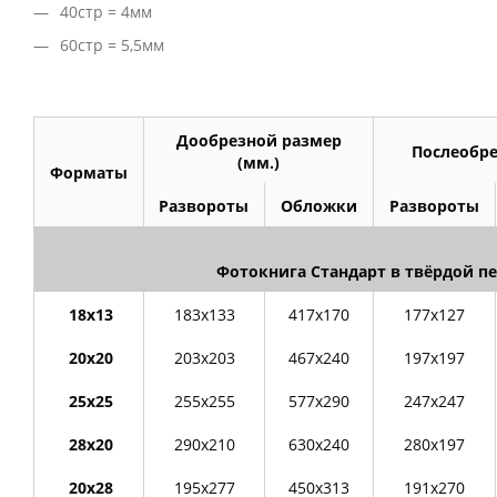
40стр = 4мм
60стр = 5,5мм
Дообрезной размер
Послеобре
(мм.)
Форматы
Развороты
Обложки
Развороты
Фотокнига Стандарт в твёрдой п
18х13
183х133
417х170
177х127
20х20
203х203
467х240
197х197
25х25
255х255
577х290
247х247
28х20
290х210
630х240
280х197
20х28
195х277
450х313
191х270