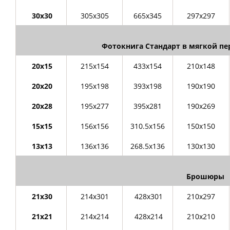
30х30
305х305
665х345
297х297
Фотокнига Стандарт в мягкой п
20х15
215х154
433х154
210х148
20х20
195х198
393х198
190х190
20х28
195х277
395х281
190х269
15х15
156х156
310.5х156
150х150
13х13
136х136
268.5х136
130х130
Брошюры
21х30
214х301
428х301
210х297
21х21
214х214
428х214
210х210