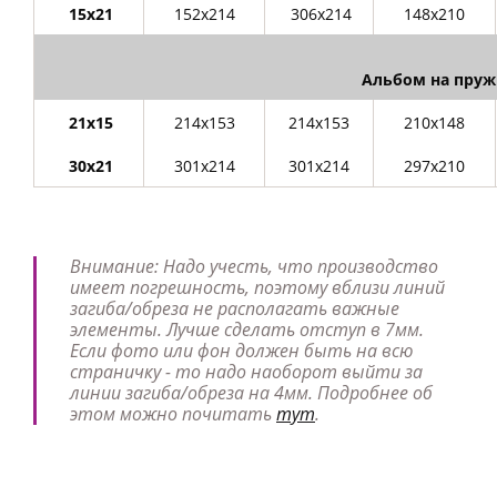
15х21
152х214
306х214
148х210
Альбом на пруж
21х15
214х153
214х153
210х148
30х21
301х214
301х214
297х210
Внимание: Надо учесть, что производство
имеет погрешность, поэтому вблизи линий
загиба/обреза не располагать важные
элементы. Лучше сделать отступ в 7мм.
Если фото или фон должен быть на всю
страничку - то надо наоборот выйти за
линии загиба/обреза на 4мм. Подробнее об
этом можно почитать
тут
.