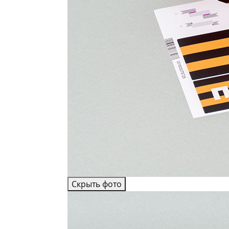
Скрыть фото