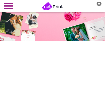
0
СВАДЕБНАЯ
ФОТОКНИГА
лучший способ возвращаться в памятный
день снова и снова