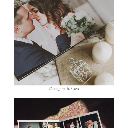
@ira_serdukova