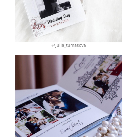
@julia_tumasova