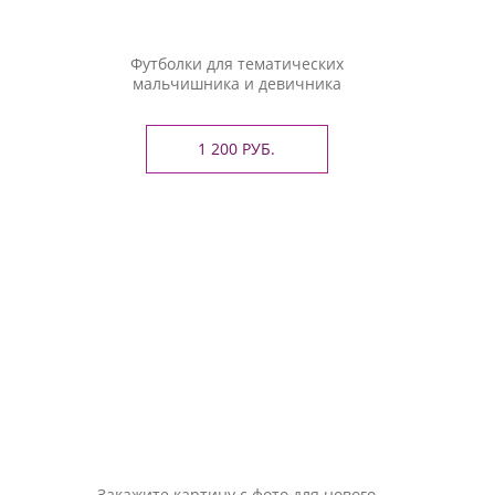
Футболки для тематических
мальчишника и девичника
1 200 РУБ.
Закажите картину с фото для нового